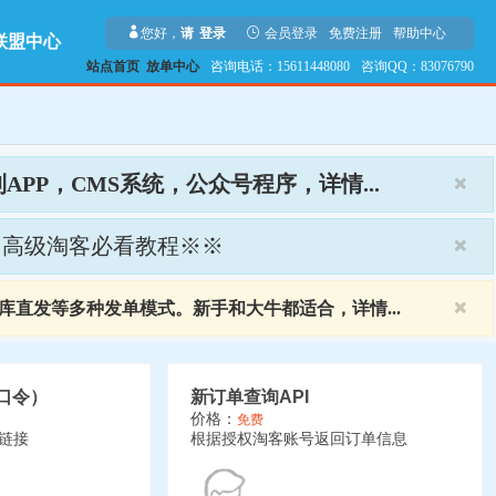
您好，
请
登录
会员登录
免费注册
帮助中心
联盟中心
站点首页
放单中心
咨询电话：15611448080
咨询QQ：83076790
P，CMS系统，公众号程序，详情...
※高级淘客必看教程※※
库直发等多种发单模式。新手和大牛都适合，详情...
淘口令）
新订单查询API
价格：
免费
链接
根据授权淘客账号返回订单信息