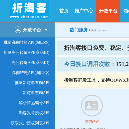
首页
推广中心
开放平台
领
开放平台
热门服务
/
Hot Service
批量高佣转链API(淘口令)
折淘客接口免费、稳定、安
批量高佣转链API(商品ID)
高佣转链API(商品ID)
今日接口调用次数：
151,2
高佣转链API(淘口令)
折淘客群发工具，支持QQ/WX
批量新订单查询API
新订单查询API
解析商品编号API
淘客账号授权API
高佣转链
获取账户授权列表API