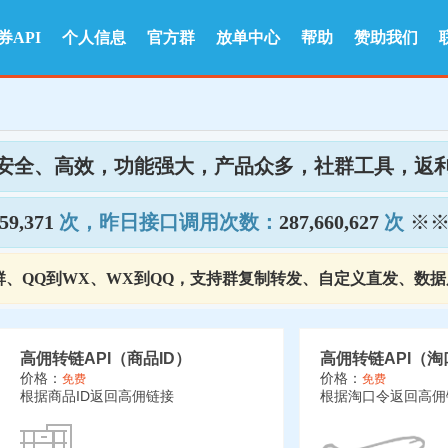
券API
个人信息
官方群
放单中心
帮助
赞助我们
全、高效，功能强大，产品众多，社群工具，返利AP
59,371
次，昨日接口调用次数：
287,660,627
次
※
群、QQ到WX、WX到QQ，支持群复制转发、自定义直发、数据
高佣转链API（商品ID）
高佣转链API（
价格：
价格：
免费
免费
根据商品ID返回高佣链接
根据淘口令返回高佣