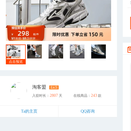
点击预览
淘客盟
Lv.5
2807
243
入驻时长：
天
在线商品：
款
Ta的主页
QQ咨询