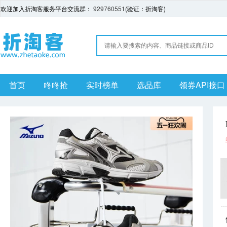
欢迎加入折淘客服务平台交流群：
929760551
(验证：折淘客)
首页
咚咚抢
实时榜单
选品库
领券API接口