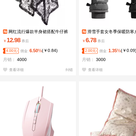
网红流行爆款半身裙搭配牛仔裤
滑雪手套女冬季保暖防寒
12.98
6.78
￥
券后
￥
券后
6.50
%
(
￥
0.84
)
1.35
%
(
￥
0.09
4.00
元
2.00
元
佣金:
佣金:
月销：
4000
月销：
3000
查看详细
纠错
查看详细