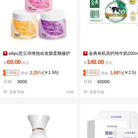
ellips意立诗维他命发膜柔顺修护
金典有机高钙纯牛奶200ml
69.00
149.00
￥
券后
￥
券后
2.25
%
(
￥
1.55
)
1.68
%
(
￥
2.5
)
0.00
元
0.00
元
佣金:
佣金:
月销：
3000
月销：
60000
查看详细
纠错
查看详细