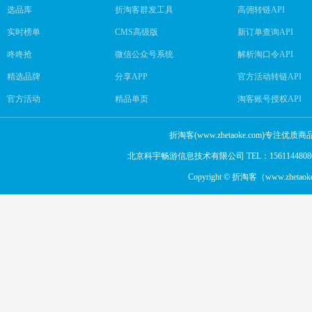
选品库
折淘客群发工具
高佣转链API
实时榜单
CMS高级版
新订单查询API
咚咚抢
微信公众号系统
解析淘口令API
精选品牌
分享APP
官方活动转链API
官方活动
精品单页
淘客账号授权API
折淘客(www.zhetaoke.com
北京科宇畅游信息技术有限公司 TEL：15611448080，
Copyright © 折淘客（www.zhetaok