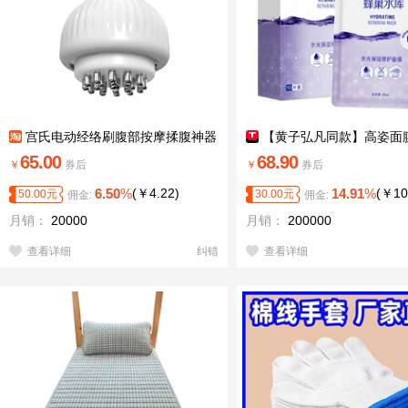
宫氏电动经络刷腹部按摩揉腹神器
【黄子弘凡同款】高姿面
水库补水保湿舒缓修护熬夜
65.00
68.90
￥
券后
￥
券后
6.50
%
(
￥
4.22
)
14.91
%
(
￥
10
50.00
元
30.00
元
佣金:
佣金:
月销：
20000
月销：
200000
查看详细
纠错
查看详细