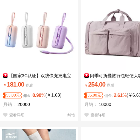
【国家3C认证】双线快充充电宝
阿季可折叠旅行包轻便大
181.00
254.00
￥
券后
￥
券后
0.90
%
(
￥
1.63
)
2.61
%
(
￥
6.6
53.00
元
35.00
元
佣金:
佣金:
月销：
20000
月销：
10000
查看详细
纠错
查看详细