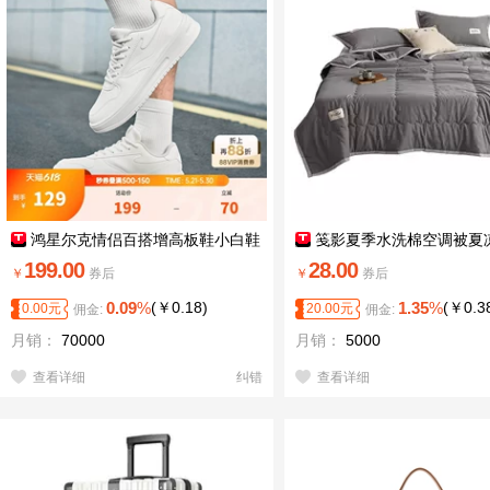
鸿星尔克情侣百搭增高板鞋小白鞋
笺影夏季水洗棉空调被夏
199.00
28.00
￥
券后
￥
券后
0.09
%
(
￥
0.18
)
1.35
%
(
￥
0.3
0.00
元
20.00
元
佣金:
佣金:
月销：
70000
月销：
5000
查看详细
纠错
查看详细