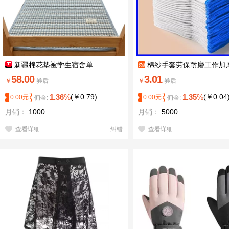
新疆棉花垫被学生宿舍单
棉纱手套劳保耐磨工作加
白纱手套劳工透气手套男工
58.00
3.01
￥
券后
￥
券后
1.36
%
(
￥
0.79
)
1.35
%
(
￥
0.04
0.00
元
0.00
元
佣金:
佣金:
月销：
1000
月销：
5000
查看详细
纠错
查看详细