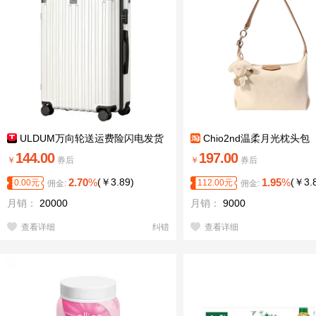
ULDUM万向轮送运费险闪电发货
Chio2nd温柔月光枕头包
144.00
197.00
￥
券后
￥
券后
2.70
%
(
￥
3.89
)
1.95
%
(
￥
3.
0.00
元
112.00
元
佣金:
佣金:
月销：
20000
月销：
9000
查看详细
纠错
查看详细