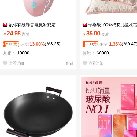
鼠标有线静音电竞游戏宏
母婴级100%棉花儿童枕芯
24.98
35.00
￥
券后
￥
券后
13.00
%
(
￥
3.25
)
1.35
%
(
￥
0.47
5.00
元
0.00
元
佣金:
佣金:
月销：
10000
月销：
60000
查看详细
纠错
查看详细