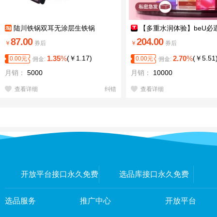
陆川铁锅双耳无涂层生铁锅
【多重水润体验】beU必
尿酸避孕套超薄水润
87.00
204.00
￥
券后
￥
券后
1.35
%
(
￥
1.17
)
2.70
%
(
￥
5.51
0.00
元
0.00
元
佣金:
佣金:
月销：
5000
月销：
10000
查看详细
纠错
查看详细
开放平台接口永久免费
选品库接口永久免费
选品服务
推广中心
开放平台