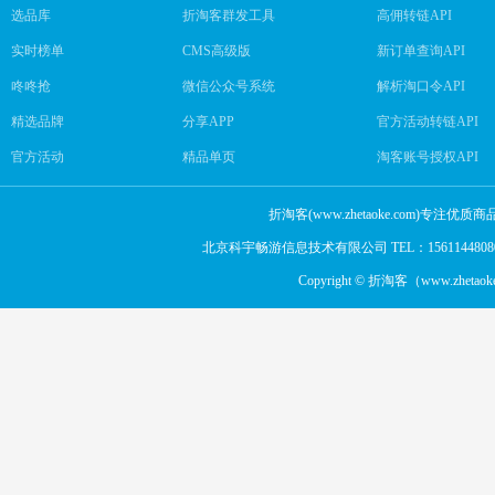
选品库
折淘客群发工具
高佣转链API
实时榜单
CMS高级版
新订单查询API
咚咚抢
微信公众号系统
解析淘口令API
精选品牌
分享APP
官方活动转链API
官方活动
精品单页
淘客账号授权API
折淘客(www.zhetaoke.com
北京科宇畅游信息技术有限公司 TEL：15611448080，
Copyright © 折淘客（www.zhetaok