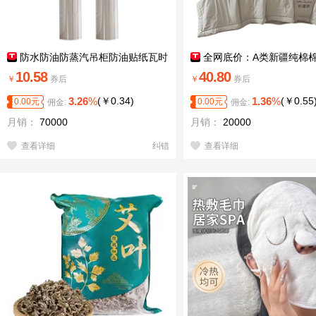
防水防油防蒸汽吊柜防油贴纸瓦时
全网底价：A类新疆纯棉
10.58
40.80
￥
券后
￥
券后
3.26
%
(
￥
0.34
)
1.36
%
(
￥
0.55
0.00
元
0.00
元
佣金:
佣金:
月销：
70000
月销：
20000
查看详细
纠错
查看详细