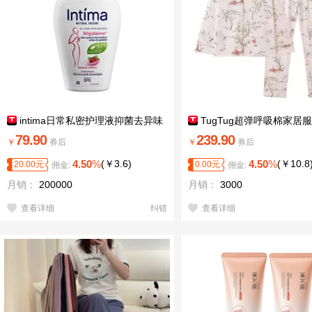
intima日常私密护理液抑菌去异味
TugTug超弹呼吸棉家居
79.90
239.90
￥
券后
￥
券后
4.50
%
(
￥
3.6
)
4.50
%
(
￥
10.8
20.00
元
0.00
元
佣金:
佣金:
月销：
200000
月销：
3000
查看详细
纠错
查看详细