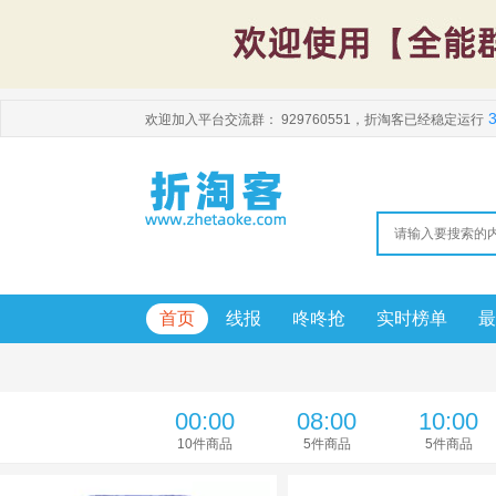
3
欢迎加入平台交流群：
929760551
，折淘客已经稳定运行
首页
线报
咚咚抢
实时榜单
最
00:00
08:00
10:00
10
件商品
5
件商品
5
件商品