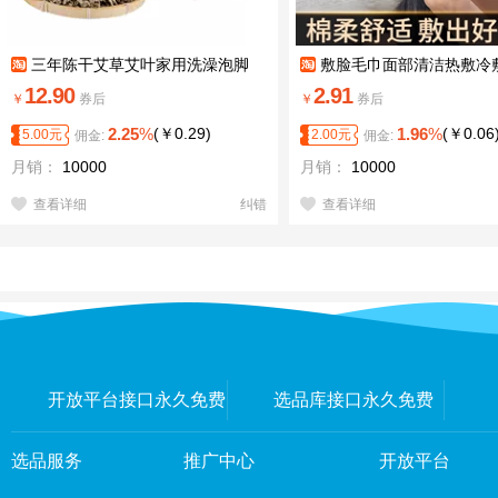
三年陈干艾草艾叶家用洗澡泡脚
敷脸毛巾面部清洁热敷冷
容保湿面罩加厚蒸脸补水热
12.90
2.91
￥
券后
￥
券后
2.25
%
(
￥
0.29
)
1.96
%
(
￥
0.06
5.00
元
2.00
元
佣金:
佣金:
月销：
10000
月销：
10000
查看详细
纠错
查看详细
开放平台接口永久免费
选品库接口永久免费
选品服务
推广中心
开放平台