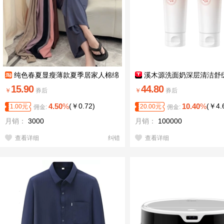
纯色春夏显瘦薄款夏季居家人棉绵
溪木源洗面奶深层清洁舒
绸睡裤沙滩九分宽松阔腿裤可外穿
15.90
44.80
￥
券后
￥
券后
4.50
%
(
￥
0.72
)
10.40
%
(
￥
4.
1.00
元
20.00
元
佣金:
佣金:
月销：
3000
月销：
100000
查看详细
纠错
查看详细