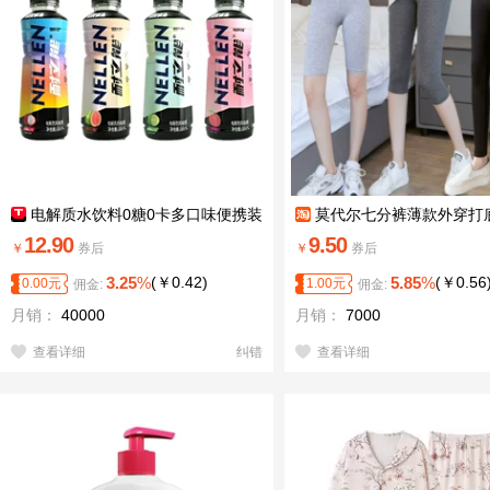
电解质水饮料0糖0卡多口味便携装
莫代尔七分裤薄款外穿打
12.90
9.50
￥
券后
￥
券后
3.25
%
(
￥
0.42
)
5.85
%
(
￥
0.56
0.00
元
1.00
元
佣金:
佣金:
月销：
40000
月销：
7000
查看详细
纠错
查看详细