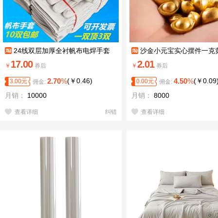
24线双层加厚全衬帆布电焊手套
沙金小元宝实心摆件一克
招财进宝桌面鱼缸家居装饰
17.00
2.01
￥
券后
￥
券后
2.70
%
(
￥
0.46
)
4.50
%
(
￥
0.09
3.00
元
0.00
元
佣金:
佣金:
月销：
10000
月销：
8000
查看详细
纠错
查看详细