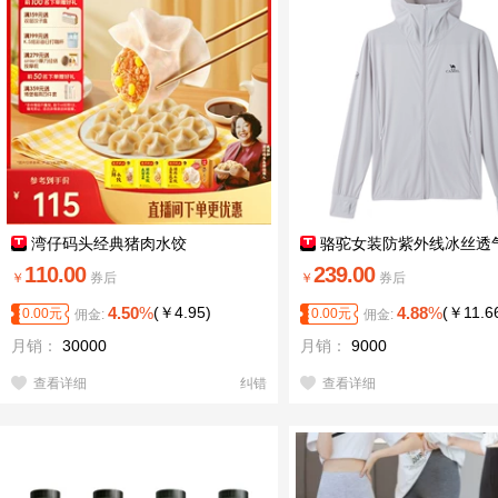
湾仔码头经典猪肉水饺
骆驼女装防紫外线冰丝透
110.00
239.00
￥
券后
￥
券后
4.50
%
(
￥
4.95
)
4.88
%
(
￥
11.6
0.00
元
0.00
元
佣金:
佣金:
月销：
30000
月销：
9000
查看详细
纠错
查看详细