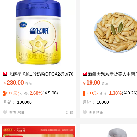
飞鹤星飞帆1段奶粉OPOA2奶源70
新疆大颗粒新货美人甲南
0g
味长粒休闲炒货坚果零食优
230.00
19.90
￥
券后
￥
券后
2.60
%
(
￥
5.98
)
1.30
%
(
￥
0.26
0.00
元
0.00
元
佣金:
佣金:
月销：
100000
月销：
10000
查看详细
纠错
查看详细