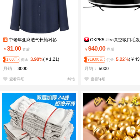
中老年亚麻透气长袖衬衫
OKPK5Ultra真空吸口毛
31.00
940.00
￥
券后
￥
券后
3.90
%
(
￥
1.21
)
5.22
%
(
￥
49
1.00
元
919.00
元
佣金:
佣金:
月销：
3000
月销：
5000
查看详细
纠错
查看详细